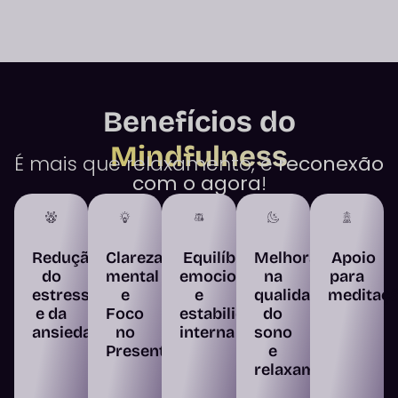
Benefícios do
Mindfulness
É mais que relaxamento, é
reconexão
com o agora
!
Redução
Clareza
Equilíbrio
Melhora
Apoio
do
mental
emocional
na
para
estresse
e
e
qualidade
meditaç
e da
Foco
estabilidade
do
ansiedade
no
interna
sono
Presente
e
relaxamento