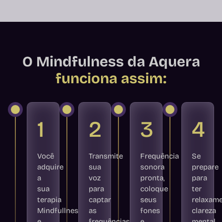
O Mindfulness da Aquera
funciona assim:
1
2
3
4
Você
Transmite
Frequência
Se
adquire
sua
sonora
prepare
a
voz
pronta,
para
sua
para
coloque
ter
terapia
captar
seus
relaxame
Mindfullness
as
fones
clareza
e
frequências
e
mental