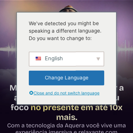
We've detected you might be
speaking a different language.
Do you want to change to:
English
“A frequência certa”
do
Change Language
Mindfulness que vai aliviar a
Close and do not switch language
ansiedade e aumentar seu
foco
no presente em até 10x
mais.
Com a tecnologia da Aquera você vive uma
experiência imersiva e relaxante com