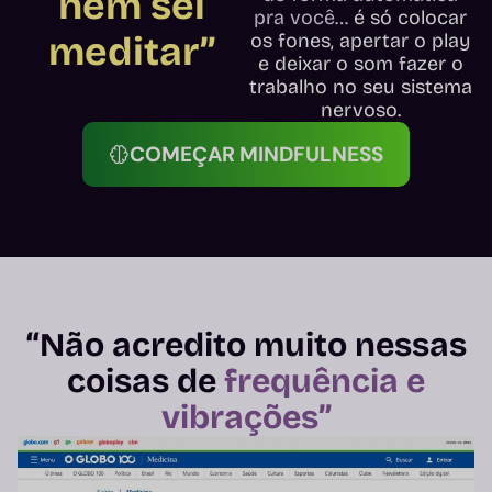
nem sei
pra você…
é só colocar
meditar”
os fones, apertar o play
e deixar o som fazer o
trabalho no seu sistema
nervoso.
COMEÇAR MINDFULNESS
“Não acredito muito nessas
coisas de
frequência e
vibrações”