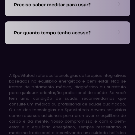
Preciso saber meditar para usar?
Por quanto tempo tenho acesso?
A SpaVitatech oferece tecnologias de terapias integrativas
baseadas no equilíbrio energético e bem-estar. Não se
tratam de tratamento médico, diagnóstico ou substituto
para qualquer orientação profissional de saúde. Se você
tem uma condição de saúde, recomendamos que
consulte um médico ou profissional de saúde qualificado.
O uso das tecnologias da SpaVitatech devem ser vistas
como recursos adicionais para promover o equilíbrio do
corpo e da mente. Nosso compromisso é com o bem-
estar e o equilíbrio energético, sempre respeitando a
medicina tradicional e incentivando um cuidado holístico