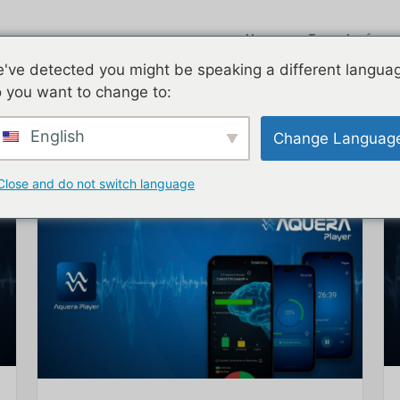
Home
Tecnologías
've detected you might be speaking a different langua
 you want to change to:
English
Change Languag
Close and do not switch language