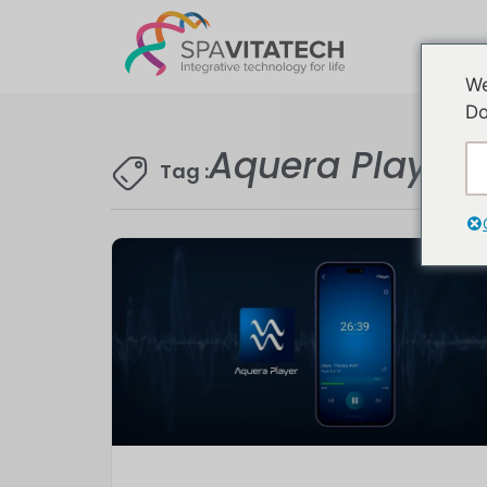
We
Do
Aquera Player
Tag :