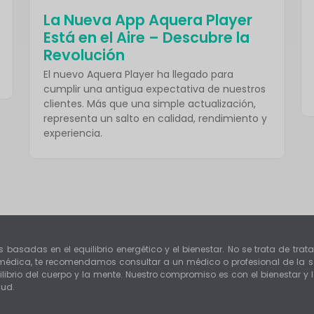
La Nueva App Aquera Player
Está en el Aire – Descubre la
Revolución
El nuevo Aquera Player ha llegado para
cumplir una antigua expectativa de nuestros
clientes. Más que una simple actualización,
representa un salto en calidad, rendimiento y
experiencia.
s basadas en el equilibrio energético y el bienestar. No se trata de tra
n médica, te recomendamos consultar a un médico o profesional de la s
librio del cuerpo y la mente. Nuestro compromiso es con el bienestar y
lud.