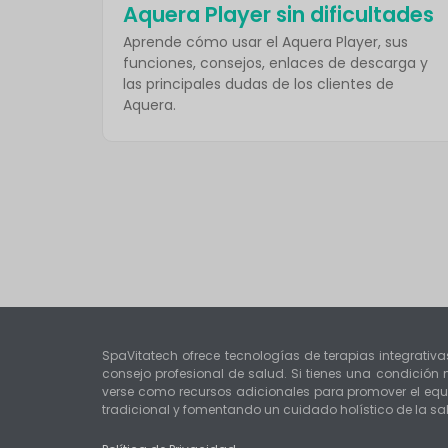
Aquera Player sin dificultades
Aprende cómo usar el Aquera Player, sus
funciones, consejos, enlaces de descarga y
las principales dudas de los clientes de
Aquera.
SpaVitatech ofrece tecnologías de terapias integrativa
consejo profesional de salud. Si tienes una condició
verse como recursos adicionales para promover el equi
tradicional y fomentando un cuidado holístico de la sa