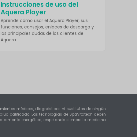
Instrucciones de uso del
Aquera Player
Aprende cómo usar el Aquera Player, sus
funciones, consejos, enlaces de descarga y
las principales dudas de los clientes de
Aquera.
tamientos médicos, diagnósticos ni sustitutos de ningún
alud calificado. Las tecnologías de SpaVitatech deben
 la armonía energética, respetando siempre la medicina