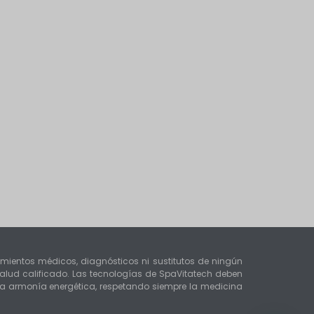
tamientos médicos, diagnósticos ni sustitutos de ningún
alud calificado. Las tecnologías de SpaVitatech deben
 la armonía energética, respetando siempre la medicina