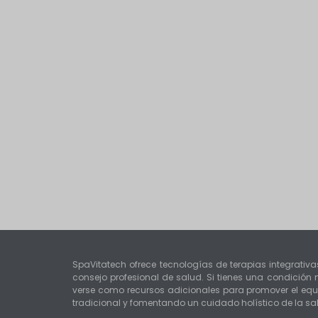
SpaVitatech ofrece tecnologías de terapias integrativa
consejo profesional de salud. Si tienes una condició
verse como recursos adicionales para promover el equi
tradicional y fomentando un cuidado holístico de la sa