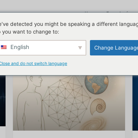
Home
Tecnologías
've detected you might be speaking a different langua
 you want to change to:
English
Change Languag
Close and do not switch language