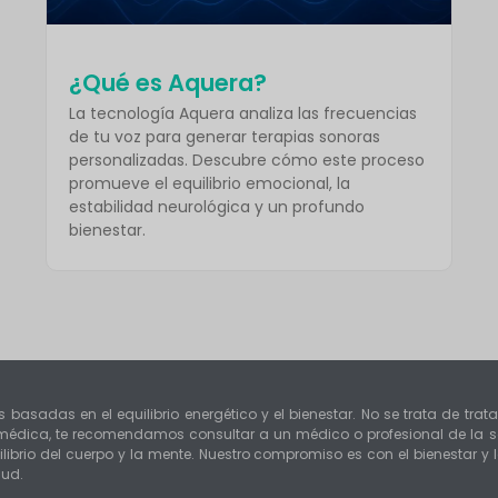
¿Qué es Aquera?
La tecnología Aquera analiza las frecuencias
de tu voz para generar terapias sonoras
personalizadas. Descubre cómo este proceso
promueve el equilibrio emocional, la
estabilidad neurológica y un profundo
bienestar.
s basadas en el equilibrio energético y el bienestar. No se trata de tra
n médica, te recomendamos consultar a un médico o profesional de la s
librio del cuerpo y la mente. Nuestro compromiso es con el bienestar y
lud.