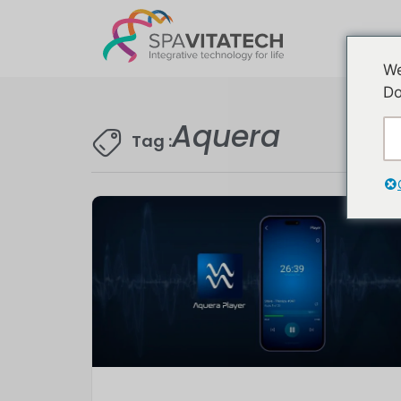
We
Do
Aquera
Tag :