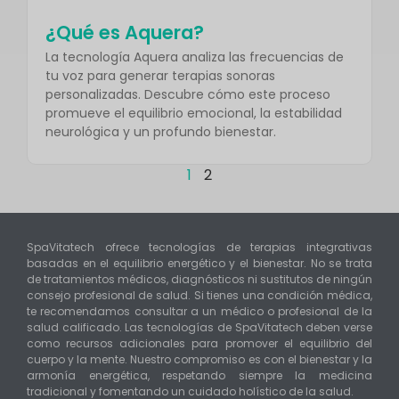
¿Qué es Aquera?
La tecnología Aquera analiza las frecuencias de
tu voz para generar terapias sonoras
personalizadas. Descubre cómo este proceso
promueve el equilibrio emocional, la estabilidad
neurológica y un profundo bienestar.
1
2
SpaVitatech ofrece tecnologías de terapias integrativas
basadas en el equilibrio energético y el bienestar. No se trata
de tratamientos médicos, diagnósticos ni sustitutos de ningún
consejo profesional de salud. Si tienes una condición médica,
te recomendamos consultar a un médico o profesional de la
salud calificado. Las tecnologías de SpaVitatech deben verse
como recursos adicionales para promover el equilibrio del
cuerpo y la mente. Nuestro compromiso es con el bienestar y la
armonía energética, respetando siempre la medicina
tradicional y fomentando un cuidado holístico de la salud.