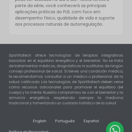
parte da série, você conhecerá as principais
aplicações práticas do PLR, com foco em
desempenho físico, qualidade de vida e suporte
aos processos naturais de autorregulação.
SpaVitatech ofrece tecnologías de terapias integrativas
basadas en el equilibrio energético y el bienestar. No se trata
de tratamientos médicos, diagnósticos ni sustitutos de ningún
consejo profesional de salud. Si tienes una condición médica,
te recomendamos consultar a un médico o profesional de la
salud calificado. Las tecnologías de SpaVitatech deben verse
como recursos adicionales para promover el equilibrio del
cuerpo y la mente. Nuestro compromiso es con el bienestar y la
armonía energética, respetando siempre la medicina
tradicional y fomentando un cuidado holístico de la salud.
English
Português
Español
Política de Privacidad