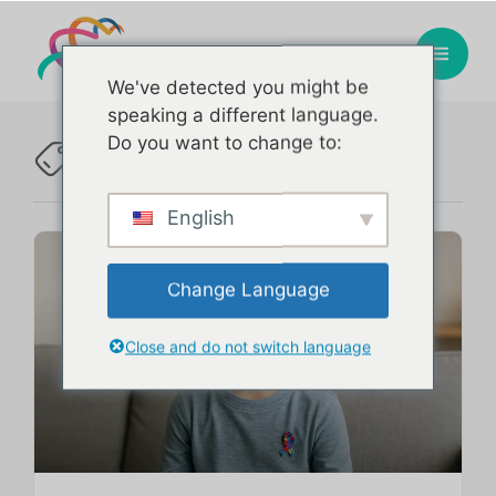
We've detected you might be
speaking a different language.
Frequência
Do you want to change to:
Tag :
English
Change Language
Close and do not switch language