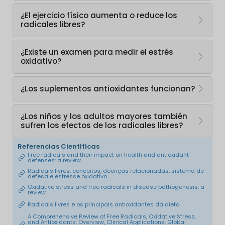
¿El ejercicio físico aumenta o reduce los
radicales libres?
¿Existe un examen para medir el estrés
oxidativo?
¿Los suplementos antioxidantes funcionan?
¿Los niños y los adultos mayores también
sufren los efectos de los radicales libres?
Referencias Científicas
Free radicals and their impact on health and antioxidant
defenses: a review
Radicais livres: conceitos, doenças relacionadas, sistema de
defesa e estresse oxidativo
Oxidative stress and free radicals in disease pathogenesis: a
review
Radicais livres e os principais antioxidantes da dieta
A Comprehensive Review of Free Radicals, Oxidative Stress,
and Antioxidants: Overview, Clinical Applications, Global