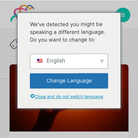
We've detected you might be
speaking a different language.
Mitocôndria
Do you want to change to:
Tag :
English
Change Language
Close and do not switch language