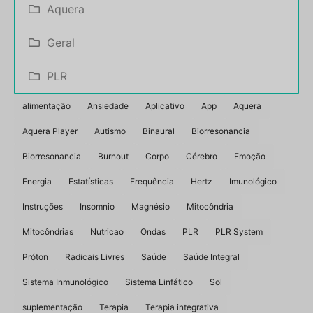
Aquera
Geral
PLR
alimentação
Ansiedade
Aplicativo
App
Aquera
Aquera Player
Autismo
Binaural
Biorresonancia
Biorresonancia
Burnout
Corpo
Cérebro
Emoção
Energia
Estatísticas
Frequência
Hertz
Imunológico
Instruções
Insomnio
Magnésio
Mitocôndria
Mitocôndrias
Nutricao
Ondas
PLR
PLR System
Próton
Radicais Livres
Saúde
Saúde Integral
Sistema Inmunológico
Sistema Linfático
Sol
suplementação
Terapia
Terapia integrativa