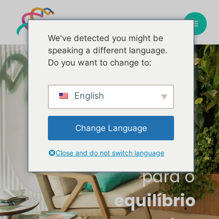
We've detected you might be
speaking a different language.
Do you want to change to:
Um
regeneração
English
espaço
quântico
Change Language
perfeito
Close and do not switch language
para o
equilíbrio