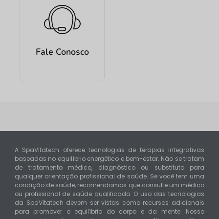
Fale Conosco
A SpaVitatech oferece tecnologias de terapias integrativas
baseadas no equilíbrio energético e bem-estar. Não se tratam
de tratamento médico, diagnóstico ou substituto para
qualquer orientação profissional de saúde. Se você tem uma
condição de saúde, recomendamos que consulte um médico
ou profissional de saúde qualificado. O uso das tecnologias
da SpaVitatech devem ser vistas como recursos adicionais
para promover o equilíbrio do corpo e da mente. Nosso