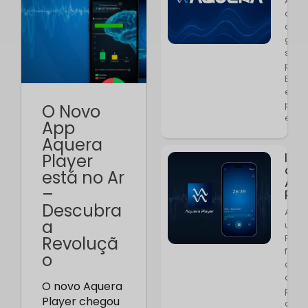
Aque
as f
da s
gerar
sono
pers
Ente
esse
pro
O Novo
equil
App
Aquera
Ins
Player
de 
está no Ar
Aqu
–
Pla
Descubra
Apre
a
usar
Playe
Revoluçã
func
o
dicas
down
O novo Aquera
princ
Player chegou
dúvi