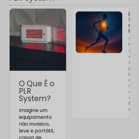
PLR
Sys
na
Prá
O PL
foi
dese
com 
em
princ
biofí
que
O Que É o
resp
PLR
ritmo
System?
do c
Mas
essa
Imagine um
equipamento
não invasivo,
leve e portátil,
capaz de