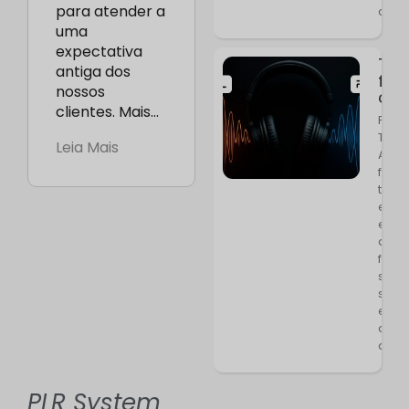
para atender a
clien
uma
expectativa
Tes
antiga dos
fon
nossos
ouv
clientes. Mais…
Para
Tera
Leia Mais
Aque
func
toda
eficá
esse
as
freq
sono
seja
entr
corr
ao
PLR System