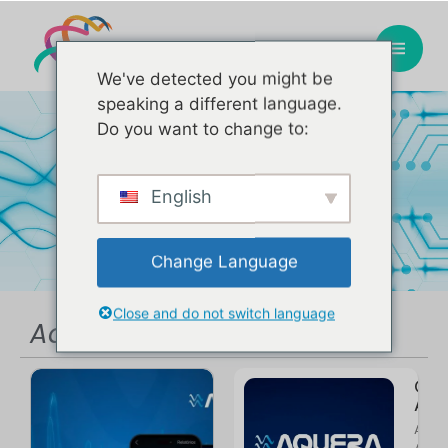
We've detected you might be
speaking a different language.
Do you want to change to:
Blog
English
Change Language
Close and do not switch language
Aquera
O q
Aqu
A te