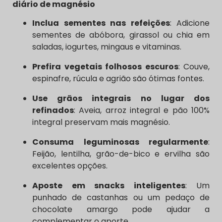
diário de magnésio
Inclua sementes nas refeições
: Adicione
sementes de abóbora, girassol ou chia em
saladas, iogurtes, mingaus e vitaminas.
Prefira vegetais folhosos escuros
: Couve,
espinafre, rúcula e agrião são ótimas fontes.
Use grãos integrais no lugar dos
refinados
: Aveia, arroz integral e pão 100%
integral preservam mais magnésio.
Consuma leguminosas regularmente
:
Feijão, lentilha, grão-de-bico e ervilha são
excelentes opções.
Aposte em snacks inteligentes
: Um
punhado de castanhas ou um pedaço de
chocolate amargo pode ajudar a
complementar o aporte.