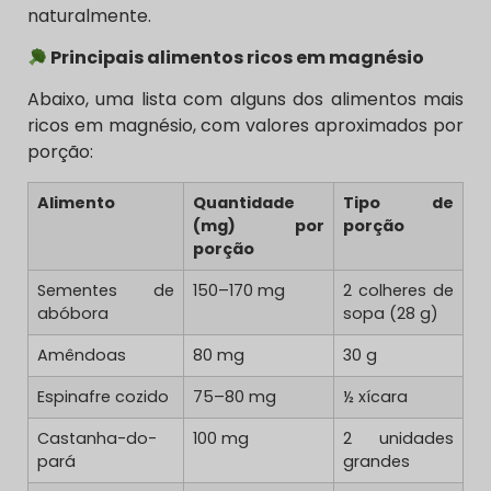
naturalmente.
Principais alimentos ricos em magnésio
Abaixo, uma lista com alguns dos alimentos mais
ricos em magnésio, com valores aproximados por
porção:
Alimento
Quantidade
Tipo de
(mg) por
porção
porção
Sementes de
150–170 mg
2 colheres de
abóbora
sopa (28 g)
Amêndoas
80 mg
30 g
Espinafre cozido
75–80 mg
½ xícara
Castanha-do-
100 mg
2 unidades
pará
grandes