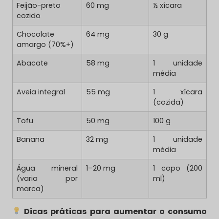
Feijão-preto
60 mg
½ xícara
cozido
Chocolate
64 mg
30 g
amargo (70%+)
Abacate
58 mg
1 unidade
média
Aveia integral
55 mg
1 xícara
(cozida)
Tofu
50 mg
100 g
Banana
32 mg
1 unidade
média
Água mineral
1–20 mg
1 copo (200
(varia por
ml)
marca)
Dicas práticas para aumentar o consumo