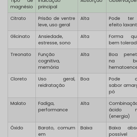
Tipo de
Indicação
Absorção
Observaçõe
magnésio
principal
Citrato
Prisão de ventre
Alta
Pode ter
leve, uso geral
efeito laxan
Glicinato
Ansiedade,
Alta
Forma que
estresse, sono
bem tolera
Treonato
Função
Alta
Boa penet
cognitiva,
na barr
memória
hematoence
Cloreto
Uso geral,
Boa
Pode ca
reidratação
sabor amar
pó
Malato
Fadiga,
Alta
Combinaçã
performance
ácido má
(energia)
Óxido
Barato, comum
Baixa
Baixa abso
em
possível e