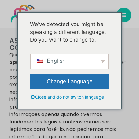
We've detected you might be
speaking a different language.
AS INFORMAÇÕES QUE
Do you want to change to:
COLETAMOS​
Quando você se torna um cliente da
English
Spavitatech
, precisamos saber o seu nome, e-
mail, telefone e endereço postal. Além disso
podemos solicitar mais detalhes, como por
Change Language
exemplo informações da sua empresa, se
necessário. Podemos também coletar
Close and do not switch language
informações sobre seus interesses e
preferências. Coletaremos e usaremos suas
informações apenas quando tivermos
fundamentos legais e motivos comerciais
legítimos para fazê-lo. Não pediremos mais
informações do que o necessário para