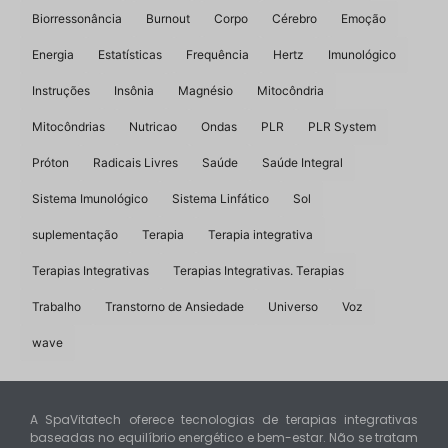
Biorressonância
Burnout
Corpo
Cérebro
Emoção
Energia
Estatísticas
Frequência
Hertz
Imunológico
Instruções
Insônia
Magnésio
Mitocôndria
Mitocôndrias
Nutricao
Ondas
PLR
PLR System
Próton
Radicais Livres
Saúde
Saúde Integral
Sistema Imunológico
Sistema Linfático
Sol
suplementação
Terapia
Terapia integrativa
Terapias Integrativas
Terapias Integrativas. Terapias
Trabalho
Transtorno de Ansiedade
Universo
Voz
wave
A SpaVitatech oferece tecnologias de terapias integrativas
baseadas no equilíbrio energético e bem-estar. Não se tratam